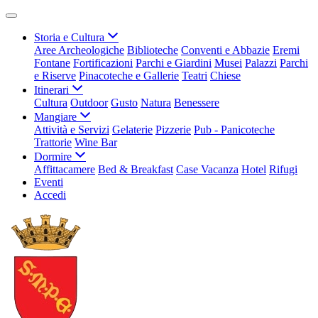
Storia e Cultura
Aree Archeologiche
Biblioteche
Conventi e Abbazie
Eremi
Fontane
Fortificazioni
Parchi e Giardini
Musei
Palazzi
Parchi
e Riserve
Pinacoteche e Gallerie
Teatri
Chiese
Itinerari
Cultura
Outdoor
Gusto
Natura
Benessere
Mangiare
Attività e Servizi
Gelaterie
Pizzerie
Pub - Panicoteche
Trattorie
Wine Bar
Dormire
Affittacamere
Bed & Breakfast
Case Vacanza
Hotel
Rifugi
Eventi
Accedi