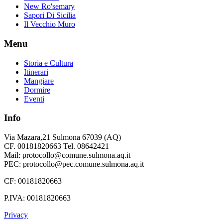
New Ro'semary
Sapori Di Sicilia
Il Vecchio Muro
Menu
Storia e Cultura
Itinerari
Mangiare
Dormire
Eventi
Info
Via Mazara,21 Sulmona 67039 (AQ)
CF. 00181820663 Tel. 08642421
Mail: protocollo@comune.sulmona.aq.it
PEC: protocollo@pec.comune.sulmona.aq.it
CF: 00181820663
P.IVA: 00181820663
Privacy