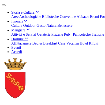
Storia e Cultura
Aree Archeologiche
Biblioteche
Conventi e Abbazie
Eremi
Fon
Itinerari
Cultura
Outdoor
Gusto
Natura
Benessere
Mangiare
Attività e Servizi
Gelaterie
Pizzerie
Pub - Panicoteche
Trattorie
Dormire
Affittacamere
Bed & Breakfast
Case Vacanza
Hotel
Rifugi
Eventi
Accedi