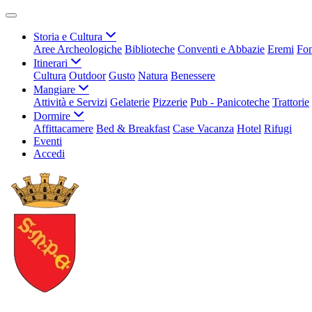
Storia e Cultura
Aree Archeologiche
Biblioteche
Conventi e Abbazie
Eremi
Fon
Itinerari
Cultura
Outdoor
Gusto
Natura
Benessere
Mangiare
Attività e Servizi
Gelaterie
Pizzerie
Pub - Panicoteche
Trattorie
Dormire
Affittacamere
Bed & Breakfast
Case Vacanza
Hotel
Rifugi
Eventi
Accedi