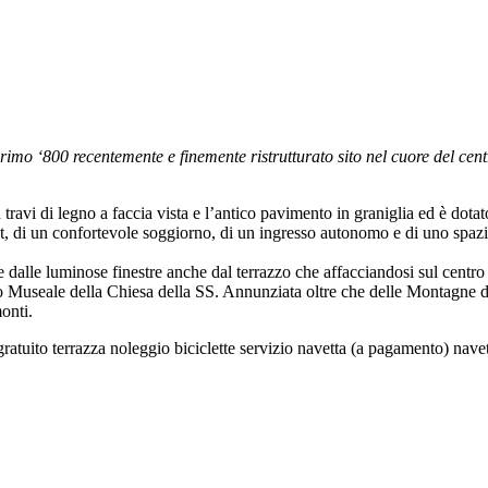
rimo ‘800 recentemente e finemente ristrutturato sito nel cuore del cen
in travi di legno a faccia vista e l’antico pavimento in graniglia ed è do
et, di un confortevole soggiorno, di un ingresso autonomo e di uno spaz
e dalle luminose finestre anche dal terrazzo che affacciandosi sul centr
so Museale della Chiesa della SS. Annunziata oltre che delle Montagne 
monti.
ratuito terrazza noleggio biciclette servizio navetta (a pagamento) nav