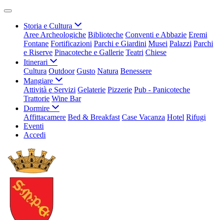
Storia e Cultura
Aree Archeologiche
Biblioteche
Conventi e Abbazie
Eremi
Fontane
Fortificazioni
Parchi e Giardini
Musei
Palazzi
Parchi
e Riserve
Pinacoteche e Gallerie
Teatri
Chiese
Itinerari
Cultura
Outdoor
Gusto
Natura
Benessere
Mangiare
Attività e Servizi
Gelaterie
Pizzerie
Pub - Panicoteche
Trattorie
Wine Bar
Dormire
Affittacamere
Bed & Breakfast
Case Vacanza
Hotel
Rifugi
Eventi
Accedi