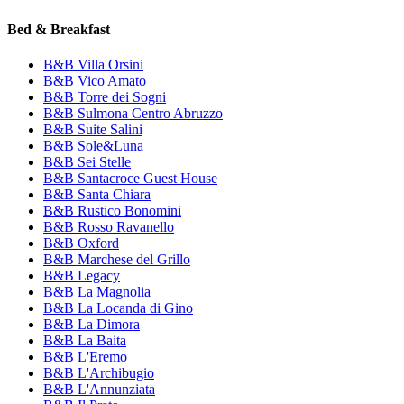
Bed & Breakfast
B&B Villa Orsini
B&B Vico Amato
B&B Torre dei Sogni
B&B Sulmona Centro Abruzzo
B&B Suite Salini
B&B Sole&Luna
B&B Sei Stelle
B&B Santacroce Guest House
B&B Santa Chiara
B&B Rustico Bonomini
B&B Rosso Ravanello
B&B Oxford
B&B Marchese del Grillo
B&B Legacy
B&B La Magnolia
B&B La Locanda di Gino
B&B La Dimora
B&B La Baita
B&B L'Eremo
B&B L'Archibugio
B&B L'Annunziata