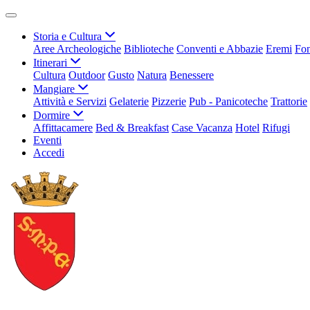
Storia e Cultura
Aree Archeologiche
Biblioteche
Conventi e Abbazie
Eremi
Fon
Itinerari
Cultura
Outdoor
Gusto
Natura
Benessere
Mangiare
Attività e Servizi
Gelaterie
Pizzerie
Pub - Panicoteche
Trattorie
Dormire
Affittacamere
Bed & Breakfast
Case Vacanza
Hotel
Rifugi
Eventi
Accedi