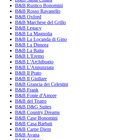
B&B Rustico Bonomini
B&B Rosso Ravanello
B&B Oxford
B&B Marchese del Grillo
B&B Legacy
B&B La Magnolia
B&B La Locanda di Gino
B&B La Dimora
B&B La Baita
B&B L'Eremo
B&B L'Archibugio
B&B L'Annunziata
B&B Il Prato
B&B Il Giullare
B&B Grancia dei Celestini
B&B Frank
B&B Fonte d'Amore
B&B del Teatro
B&B D&G Suites
B&B Country Dreams
B&B Case Bonomini
B&B Casa Barbati
B&B Carpe Diem
B&B Avana