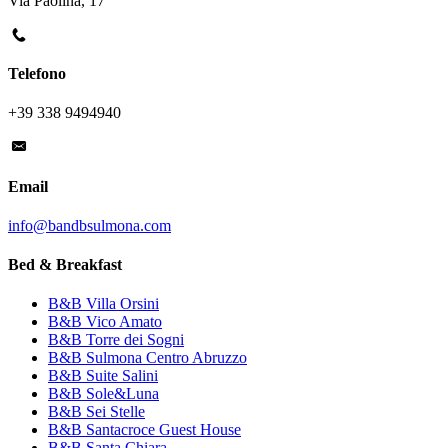
Via Paolina, 17
Telefono
+39 338 9494940
Email
info@bandbsulmona.com
Bed & Breakfast
B&B Villa Orsini
B&B Vico Amato
B&B Torre dei Sogni
B&B Sulmona Centro Abruzzo
B&B Suite Salini
B&B Sole&Luna
B&B Sei Stelle
B&B Santacroce Guest House
B&B Santa Chiara