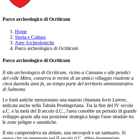
Parco archeologico di Ocriticum
Home
Storia e Cultura
Aree Archeologiche
Parco archeologico di Ocriticum
Parco archeologico di Ocriticum
Il sito archeologico di Ocriticum, vicino a Cansano e alle pendici
del colle Mitra, conserva le rovine di un antico villaggio risalente a
circa duemila anni fa, un tempo parte del territorio amministrativo
di Sulmona.
Le fonti antiche menzionano una mansio chiamata
Iovis Larene
,
indicata anche nella Tabula Peutingeriana. Tra la fine del IV secolo
a.C. e la metà del II secolo d.C., l'area conobbe un periodo di grande
sviluppo grazie alla sua posizione strategica lungo l'asse stradale tra
le zone peligne e sannitiche.
Il sito comprendeva un abitato, una necropoli e un santuario. Si
pensa che un terremoto nel II secolo d.C. abbia danneggiato