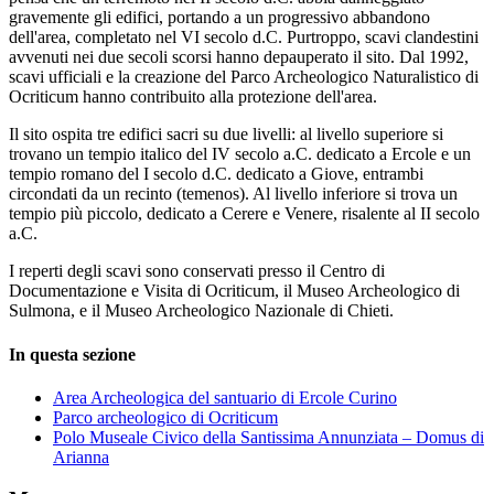
gravemente gli edifici, portando a un progressivo abbandono
dell'area, completato nel VI secolo d.C. Purtroppo, scavi clandestini
avvenuti nei due secoli scorsi hanno depauperato il sito. Dal 1992,
scavi ufficiali e la creazione del Parco Archeologico Naturalistico di
Ocriticum hanno contribuito alla protezione dell'area.
Il sito ospita tre edifici sacri su due livelli: al livello superiore si
trovano un tempio italico del IV secolo a.C. dedicato a Ercole e un
tempio romano del I secolo d.C. dedicato a Giove, entrambi
circondati da un recinto (temenos). Al livello inferiore si trova un
tempio più piccolo, dedicato a Cerere e Venere, risalente al II secolo
a.C.
I reperti degli scavi sono conservati presso il Centro di
Documentazione e Visita di Ocriticum, il Museo Archeologico di
Sulmona, e il Museo Archeologico Nazionale di Chieti.
In questa sezione
Area Archeologica del santuario di Ercole Curino
Parco archeologico di Ocriticum
Polo Museale Civico della Santissima Annunziata – Domus di
Arianna