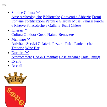
Storia e Cultura
Aree Archeologiche
Biblioteche
Conventi e Abbazie
Eremi
Fontane
Fortificazioni
Parchi e Giardini
Musei
Palazzi
Parchi
e Riserve
Pinacoteche e Gallerie
Teatri
Chiese
Itinerari
Cultura
Outdoor
Gusto
Natura
Benessere
Mangiare
Attività e Servizi
Gelaterie
Pizzerie
Pub - Panicoteche
Trattorie
Wine Bar
Dormire
Affittacamere
Bed & Breakfast
Case Vacanza
Hotel
Rifugi
Eventi
Accedi