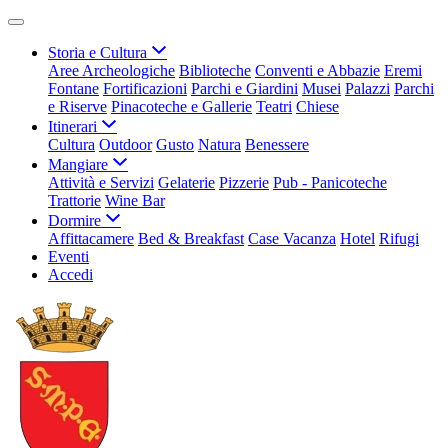
Storia e Cultura
Aree Archeologiche
Biblioteche
Conventi e Abbazie
Eremi
Fontane
Fortificazioni
Parchi e Giardini
Musei
Palazzi
Parchi
e Riserve
Pinacoteche e Gallerie
Teatri
Chiese
Itinerari
Cultura
Outdoor
Gusto
Natura
Benessere
Mangiare
Attività e Servizi
Gelaterie
Pizzerie
Pub - Panicoteche
Trattorie
Wine Bar
Dormire
Affittacamere
Bed & Breakfast
Case Vacanza
Hotel
Rifugi
Eventi
Accedi