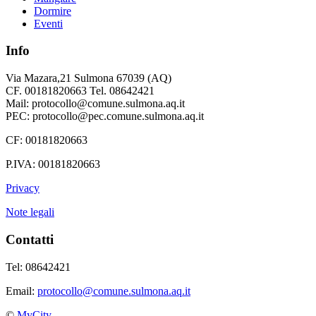
Dormire
Eventi
Info
Via Mazara,21 Sulmona 67039 (AQ)
CF. 00181820663 Tel. 08642421
Mail: protocollo@comune.sulmona.aq.it
PEC: protocollo@pec.comune.sulmona.aq.it
CF: 00181820663
P.IVA: 00181820663
Privacy
Note legali
Contatti
Tel: 08642421
Email:
protocollo@comune.sulmona.aq.it
©
MyCity