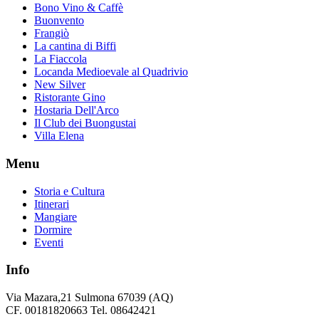
Bono Vino & Caffè
Buonvento
Frangiò
La cantina di Biffi
La Fiaccola
Locanda Medioevale al Quadrivio
New Silver
Ristorante Gino
Hostaria Dell'Arco
Il Club dei Buongustai
Villa Elena
Menu
Storia e Cultura
Itinerari
Mangiare
Dormire
Eventi
Info
Via Mazara,21 Sulmona 67039 (AQ)
CF. 00181820663 Tel. 08642421