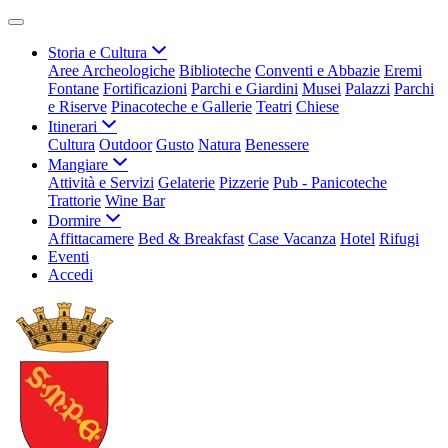
Storia e Cultura
Aree Archeologiche
Biblioteche
Conventi e Abbazie
Eremi
Fontane
Fortificazioni
Parchi e Giardini
Musei
Palazzi
Parchi
e Riserve
Pinacoteche e Gallerie
Teatri
Chiese
Itinerari
Cultura
Outdoor
Gusto
Natura
Benessere
Mangiare
Attività e Servizi
Gelaterie
Pizzerie
Pub - Panicoteche
Trattorie
Wine Bar
Dormire
Affittacamere
Bed & Breakfast
Case Vacanza
Hotel
Rifugi
Eventi
Accedi