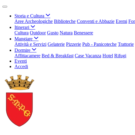
Storia e Cultura
Aree Archeologiche
Biblioteche
Conventi e Abbazie
Eremi
Fon
Itinerari
Cultura
Outdoor
Gusto
Natura
Benessere
Mangiare
Attività e Servizi
Gelaterie
Pizzerie
Pub - Panicoteche
Trattorie
Dormire
Affittacamere
Bed & Breakfast
Case Vacanza
Hotel
Rifugi
Eventi
Accedi