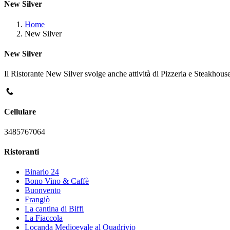
New Silver
Home
New Silver
New Silver
Il Ristorante New Silver svolge anche attività di Pizzeria e Steakhouse
Cellulare
3485767064
Ristoranti
Binario 24
Bono Vino & Caffè
Buonvento
Frangiò
La cantina di Biffi
La Fiaccola
Locanda Medioevale al Quadrivio