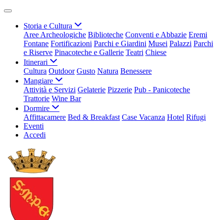
Storia e Cultura
Aree Archeologiche
Biblioteche
Conventi e Abbazie
Eremi
Fontane
Fortificazioni
Parchi e Giardini
Musei
Palazzi
Parchi
e Riserve
Pinacoteche e Gallerie
Teatri
Chiese
Itinerari
Cultura
Outdoor
Gusto
Natura
Benessere
Mangiare
Attività e Servizi
Gelaterie
Pizzerie
Pub - Panicoteche
Trattorie
Wine Bar
Dormire
Affittacamere
Bed & Breakfast
Case Vacanza
Hotel
Rifugi
Eventi
Accedi