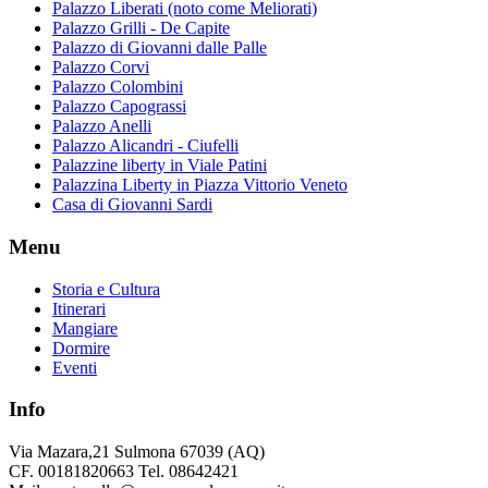
Palazzo Liberati (noto come Meliorati)
Palazzo Grilli - De Capite
Palazzo di Giovanni dalle Palle
Palazzo Corvi
Palazzo Colombini
Palazzo Capograssi
Palazzo Anelli
Palazzo Alicandri - Ciufelli
Palazzine liberty in Viale Patini
Palazzina Liberty in Piazza Vittorio Veneto
Casa di Giovanni Sardi
Menu
Storia e Cultura
Itinerari
Mangiare
Dormire
Eventi
Info
Via Mazara,21 Sulmona 67039 (AQ)
CF. 00181820663 Tel. 08642421