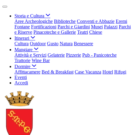
Storia e Cultura
Aree Archeologiche
Biblioteche
Conventi e Abbazie
Eremi
Fontane
Fortificazioni
Parchi e Giardini
Musei
Palazzi
Parchi
e Riserve
Pinacoteche e Gallerie
Teatri
Chiese
Itinerari
Cultura
Outdoor
Gusto
Natura
Benessere
Mangiare
Attività e Servizi
Gelaterie
Pizzerie
Pub - Panicoteche
Trattorie
Wine Bar
Dormire
Affittacamere
Bed & Breakfast
Case Vacanza
Hotel
Rifugi
Eventi
Accedi