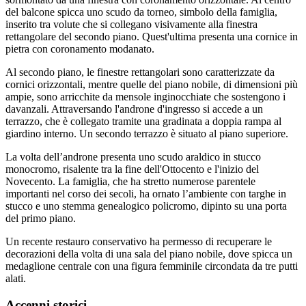
del balcone spicca uno scudo da torneo, simbolo della famiglia,
inserito tra volute che si collegano visivamente alla finestra
rettangolare del secondo piano. Quest'ultima presenta una cornice in
pietra con coronamento modanato.
Al secondo piano, le finestre rettangolari sono caratterizzate da
cornici orizzontali, mentre quelle del piano nobile, di dimensioni più
ampie, sono arricchite da mensole inginocchiate che sostengono i
davanzali. Attraversando l'androne d'ingresso si accede a un
terrazzo, che è collegato tramite una gradinata a doppia rampa al
giardino interno. Un secondo terrazzo è situato al piano superiore.
La volta dell’androne presenta uno scudo araldico in stucco
monocromo, risalente tra la fine dell'Ottocento e l'inizio del
Novecento. La famiglia, che ha stretto numerose parentele
importanti nel corso dei secoli, ha ornato l’ambiente con targhe in
stucco e uno stemma genealogico policromo, dipinto su una porta
del primo piano.
Un recente restauro conservativo ha permesso di recuperare le
decorazioni della volta di una sala del piano nobile, dove spicca un
medaglione centrale con una figura femminile circondata da tre putti
alati.
Accenni storici