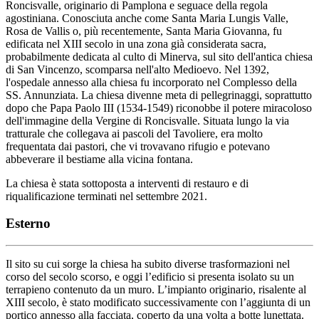
Roncisvalle, originario di Pamplona e seguace della regola
agostiniana. Conosciuta anche come Santa Maria Lungis Valle,
Rosa de Vallis o, più recentemente, Santa Maria Giovanna, fu
edificata nel XIII secolo in una zona già considerata sacra,
probabilmente dedicata al culto di Minerva, sul sito dell'antica chiesa
di San Vincenzo, scomparsa nell'alto Medioevo. Nel 1392,
l'ospedale annesso alla chiesa fu incorporato nel Complesso della
SS. Annunziata. La chiesa divenne meta di pellegrinaggi, soprattutto
dopo che Papa Paolo III (1534-1549) riconobbe il potere miracoloso
dell'immagine della Vergine di Roncisvalle. Situata lungo la via
tratturale che collegava ai pascoli del Tavoliere, era molto
frequentata dai pastori, che vi trovavano rifugio e potevano
abbeverare il bestiame alla vicina fontana.
La chiesa è stata sottoposta a interventi di restauro e di
riqualificazione terminati nel settembre 2021.
Esterno
Il sito su cui sorge la chiesa ha subito diverse trasformazioni nel
corso del secolo scorso, e oggi l’edificio si presenta isolato su un
terrapieno contenuto da un muro. L’impianto originario, risalente al
XIII secolo, è stato modificato successivamente con l’aggiunta di un
portico annesso alla facciata, coperto da una volta a botte lunettata.