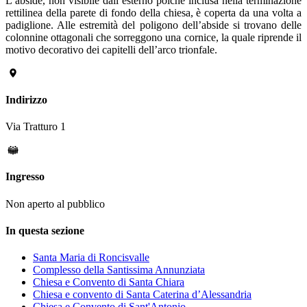
L’abside, non visibile dall’esterno poiché inclusa nella terminazione
rettilinea della parete di fondo della chiesa, è coperta da una volta a
padiglione. Alle estremità del poligono dell’abside si trovano delle
colonnine ottagonali che sorreggono una cornice, la quale riprende il
motivo decorativo dei capitelli dell’arco trionfale.
Indirizzo
Via Tratturo 1
Ingresso
Non aperto al pubblico
In questa sezione
Santa Maria di Roncisvalle
Complesso della Santissima Annunziata
Chiesa e Convento di Santa Chiara
Chiesa e convento di Santa Caterina d’Alessandria
Chiesa e Convento di Sant'Antonio