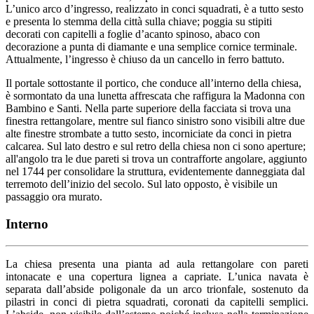
L’unico arco d’ingresso, realizzato in conci squadrati, è a tutto sesto
e presenta lo stemma della città sulla chiave; poggia su stipiti
decorati con capitelli a foglie d’acanto spinoso, abaco con
decorazione a punta di diamante e una semplice cornice terminale.
Attualmente, l’ingresso è chiuso da un cancello in ferro battuto.
Il portale sottostante il portico, che conduce all’interno della chiesa,
è sormontato da una lunetta affrescata che raffigura la Madonna con
Bambino e Santi. Nella parte superiore della facciata si trova una
finestra rettangolare, mentre sul fianco sinistro sono visibili altre due
alte finestre strombate a tutto sesto, incorniciate da conci in pietra
calcarea. Sul lato destro e sul retro della chiesa non ci sono aperture;
all'angolo tra le due pareti si trova un contrafforte angolare, aggiunto
nel 1744 per consolidare la struttura, evidentemente danneggiata dal
terremoto dell’inizio del secolo. Sul lato opposto, è visibile un
passaggio ora murato.
Interno
La chiesa presenta una pianta ad aula rettangolare con pareti
intonacate e una copertura lignea a capriate. L’unica navata è
separata dall’abside poligonale da un arco trionfale, sostenuto da
pilastri in conci di pietra squadrati, coronati da capitelli semplici.