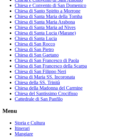
Chiesa e Convento di San Domenico
Chiesa di Santo Spirito a Morrone
Chiesa di Santa Maria della Tomba
Chiesa di Santa Maria Arabona
Chiesa di Santa Maria ad Nives
Chiesa di Santa Lucia (Marane)
Chiesa di Santa Lucia
Chiesa di San Rocco
Chiesa di San Pietro
Chiesa di San Gaetano
Chiesa di San Francesco di Paola
Chiesa di San Francesco della Scarpa
Chiesa di San Filippo Neri
Chiesa di Maria SS. Incoronata
Chiesa della SS. Trinità
Chiesa della Madonna del Carmine
Chiesa del Santissimo Crocifisso
Cattedrale di San Panfilo
Menu
Storia e Cultura
Itinerari
Mangiare