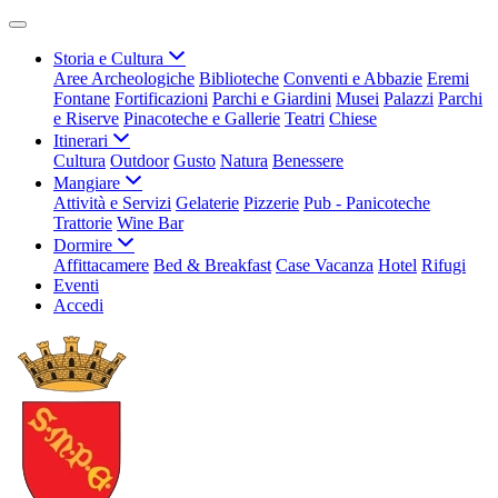
Storia e Cultura
Aree Archeologiche
Biblioteche
Conventi e Abbazie
Eremi
Fontane
Fortificazioni
Parchi e Giardini
Musei
Palazzi
Parchi
e Riserve
Pinacoteche e Gallerie
Teatri
Chiese
Itinerari
Cultura
Outdoor
Gusto
Natura
Benessere
Mangiare
Attività e Servizi
Gelaterie
Pizzerie
Pub - Panicoteche
Trattorie
Wine Bar
Dormire
Affittacamere
Bed & Breakfast
Case Vacanza
Hotel
Rifugi
Eventi
Accedi